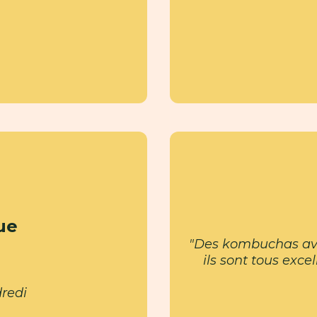
ue
"Des kombuchas avec
ils sont tous exce
redi