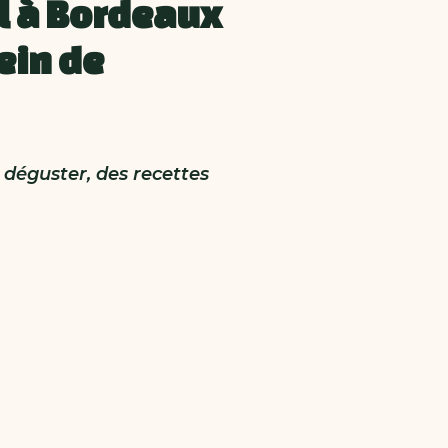
l à Bordeaux
ein de
 déguster, des recettes